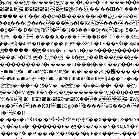
ep,��>�a���}Vgq�`�Q�u=� Ƕ!c���0�
P�������{ ���옏cF� ��'��׮�ꕌ���Ւ��@�!��W4�Dڀ�
��:@�e�q���ņ�[�Kd2��� �o��T� endstr
�(1�5��=�Ѹ�q\�h\p_ޓ7�5�L���1US5S����ܾ}����}
�#}�4 $*�D��Z��i)iQ�zS񴶑�TY��d�.$
�����=��RMj�ep1t�Y\d�}�&�������R
+� k�_c��܎���������".�W��m��#<�
�E{ת��4>�o�VG2���4����1��}�@/
��D���1�� +�%�b#��w2r~���a>)�/8�L\�5����c
%�Ϫa[ �0+�J�R���tk���Zmm��X۬���uֺ
�0�I:i��ЌRF��1Әg,0�k���#G��Q��
t�@�}!
�u��v�x.tR�t
�*6��X���{'&�%
��F�K�F9��u����?�tpF�K��~z���