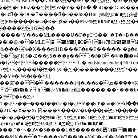
 obj <> endobj 55 0 obj <>stream H��VKo�8��W̑Z�h�
���CEf6Z��'W�Y� �ի6� �pO�� GmK���
�ucُ� �D6������4��$S�HIn"[֍a|#�d�
X�����1G}��
ߩ��oER�ew�k�PXb��K�LSM���h��lp�������3�I��QNz+���c��VБ�Y��@�T+����d�}h��Fc�
 s�A�<�OϠ���⾑
 &���%�X���r({D���Ѓ�u�E�����!�g�ȭ 
-Z��y5���g��;�f�Q�V�޶�wu��GJ,��/b���
7����� U� endstream endobj 56 0 obj <
x}Os;����!��$ )& ��)�������`*��- !
Y=�!W:�t��Y6}
H�\�͊�@F�y�Zv/
��.���'��J���xW/E��k�~�0��Y���^Uz�
���B���P;�-
x�xqx���!g� 938fș�1C� �rfp̐3��:���;���-
�ΰq�~�QZ��c���g@���]