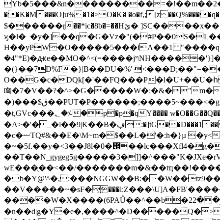
Yb�5���&n���������=�!��m��2�g?
��K�M���O]u%�1�>O�K� �o�f,;[z��Q%����q��$���.��.�
$������ɽ��*ic�8b�=��Hێ� ]SC����x��٥���l�8?��n.��09�׭���!c��6�و��2%?�wTQg�v�[�s�)k= ~ĸ�^�}�G?
ϗ�l�_�y�]��q�G�Vz�"(�#P��0S�L���n͈�
H��yPW�O�����5���iA��1 "����q�ɸ�� D�[\Pq7h\�
�4"*E)�ԫe��MO�^<(=����jױNH�����'}]�$F%_��_�W��3d�y����B���X$gKM���D8�0<��ߐ�Dub��V��{��#�(���k�O:|G�z�o&~�~�����������5��Di��M�!~pb԰��}
�(}��7D%F�}|B��DU�%' <���D;��"=��
O��G�c�DQk[�'��FQ���P�l�U+��U�հ
㕼�7�V��?�^>�G�����W�:�&�"m���gtC/�E?$ �1 #�
�)���$ڨ��PUT�P������;����5~���<�g�\�������7�o���'�Ǉ���|�/�|C��j"��G��.� z�7b��!
�t,GVc���؂�؉�p�p�qY���� w�O��G��Q��+����^� T��z��G��A\��C�γ�c���y9g�׼���.��?
�A>�'� _�l��9|K��B�ڢ:�]tG
�c�ޟTQ#&��E�\M~m�$��L�'�:h�}µ �y<{ �~��Y��V�T��k�u�4o��G��1� m��D[�]�<���^}
�~�5f.��y�<3��J8l�0�݌��lc���Xfl4�g���7�PVbɯP�Y�Vy��������4��f]��j���fs3�c.7W��p�uTp8�ڎN����
��T��N_gygeg5g�����3�]]�^���"K�JXe�rV
wE���ֻ��<��/�������m�&��tҵ��!����#t
�b�Y@'^�,:���NGGW��B:��W��tz9��
��V�����~�sF�҉���l:Z���\U]A�FB'����
����W�X����(6PAŮ��^��b�2و��2Y�ά�ff͙u�=������F�5�X�Z�X�Y�Xk[kX�Y+X]�ŭ�V�<�ܱܳ$Y�g�e�����,�K�e����K�������lqt�rHs�f�W�U�6A6�66�m�3Wk$
�n��d|g�Y�e�,����^�D�����Q�>