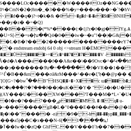
3�.S����LOc������W����#Oz��NG���
~)�d��q�)?~t�k�& �0֡u~�g�d~�-�e�$t�8NHI�
���y�z� �=�Q}
B��]i�(*%*����(:�{j?z�f�gj�lYg.
�x�U=S[- �=s�խ��Q4�0��iw�~�u"!��|�G&j
���L�B�?�� �2�����#��������eY7
stream endobj 64 0 obj <>stream H�ĖMO1�
�|��Ŭ[���I��>=� c�^��7��7����/�V -�����h
��Ã�d�A���a���f��A&e��\��9Ovc�^�Կ��h
���ͻ�������!Խ�=�����.�J�VR��1�� 
�F^Ѓ�B��&m���σȃ&rM���^��e�ξϠ��@p��
�V[O[G~?�bw՞��/B"HSQ�|�>�>X��c ɯ�̜��
dj(AY���U�6��XW���?T���M�*L+`�U
p�$���M̑9L � f�q� u-
��z���a5j��C�x���N֊6[�1�]���ܓ!
��!