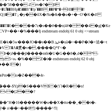
��'58���-Zՠ�?�]0
=�U͋��BHp�5��B"�!p`��B˯��P�*�+HI��!
+�~O'�K�d!
���T�Ԑ����7z�s��#��n|4#���4�g[�Ke
+�%���Ij endstream endobj 61 0 obj <>stream
x�>�9PϷ�)J���jl����m6t�U�G��8�,d�*-
����3�}
��-$Yp�S���V$ �|'i`l�R��n!
6�����W�u��X�٨n��_��t�-
� o\��>
��0}����^!Ί|