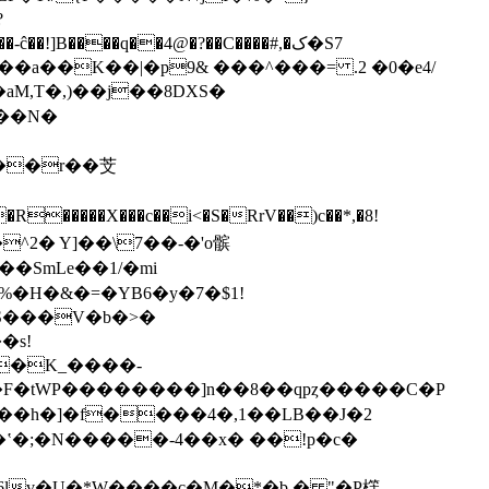
X��N�
�����X���c��i<�S�RrV��)c��*,�8!
�SmLe��1/�mi
�H�&�=�YB6�y�7�$1!
gS���V�b�>�
�s!
��K_����-
lv�U�*W����c�M�*�b � "�P樦