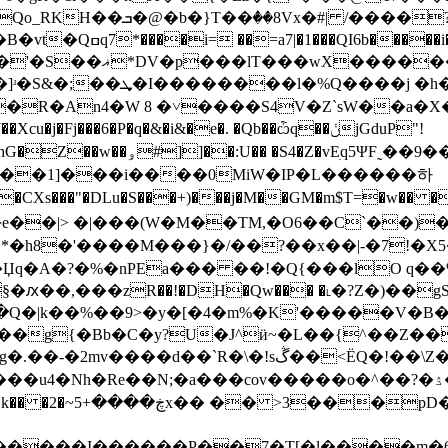
�8Vx�#| /����?
 ���^���= .2 �0�e4/
�aM,T�,)��j��8DXS�
��R�An4�W 8 �˅����S4V�Z`sW��a�
�Fj���6�P�q�&�i&�e�. �Qb��ѽq��ݩjGduP"!
�Z�vEׅq5ΨF˷��9���r��芠
���1]���i����0MiW�IP�L������하
Xs���"�DLu�S���+)���j�M��GM�m$T=�w�� ��R
*�h8�'����M���}�/��?��x��|-�7!�X5�
q�A�?�%�nPEa��� ��!�Q{���lO q��%
�ԕ��,���zR��!�DH�Qw��� �˪�?Z�)��
3��+Խ�Q�|k��%��9>�y�[�4�m%�K'�����V�B�
���g{�Bb�C�y?U�J^ӥ~�L��{^��Z�
��N;�a���cov�����o�^��?�ۮ��h�]�f����4�,1��LB��J�2
-4��x� ��!p�c�
B�����I������P��7�T[�l����m�6