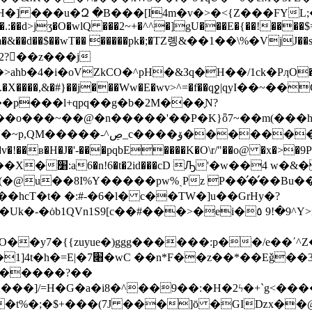
�] ���u�Զ �B���[I4m�v�>�<{Z���FYL;
�.:��d>jʒ�O�wlQ ���2~+�^^�]gU���E�{��!����$
��wT�� �����pk�;�TZ롕&��1��\%�VjJ��sQ}�)�Tٶ�y��ǔX�/9a�&��a�
ahb�4�i�oVZkCO�^pH�&Зq�H��/1ck�PӆO
��,&�#}��j���Ww�E�wv>^=�f��qջ|qyI��~��CVP+��
p���l+qpq��g�b�2M���֪N?
��VT�A�乽�v�,����Q*Ғ<�
K�v�!��ʙ�H�J�'-���pqbE����K�O\r/"��o@ �
(�@u��8I%Y�����pw%ˎPz P��̛�̛��Bu
T�t� �:#-�6�l� c��TW�]u��GrHy�?
c��#���>�ei�٥ 9!�9^Y>вPm�io�Z���4r-
�y7�{{zuyue�)ggg������:p��/e��ʹ^Z�
 �����?��
]/=H�G�a�i8�^��9��:�H�2ϟ�+`g<�����"H�1
�t%�;�$+���(7J ���]ō �GIǲx��@