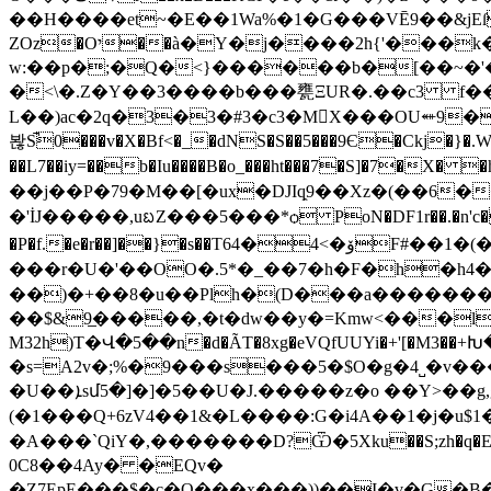
��H����et~�E��1Wa%�1�G���VĒ9��&jEſQo_RKH��ܒ�@�b�}T��ٛ�
ZΟz�Oי��à�Y�j����2h{'���k�B�vt�Qߛq7*����i= ��=a7|�1���QI6b�����i��-ĉ��!]B����q��4@�?��C����#,�ک�S7
w:��p�;�Q�<}������b�[��~�'�'�S��ޣ*DV�p���lT���wX�������a��K��|�p9&
�<\�.Z�Y��3����b���甕ΞUR�.��c3 f��]ʴ�S&�;��ܜ�I��������l�%Q����j �h
L��)ac�2q�3�3�#3�c3�M񐧤X���OU⬵9
봖S̚0���v�X�Bf<�_�dNS�S��5���9Є�Ckj�}�.W��Xcu�j
��L7��iy=��b�Iu����B�o_���ht���7�S]�7�X� �hG�Z��w��ۅ#]]��:U�� �S4
��j��P�79�M��[�ux�DJIq̖9��Xz�(��6
�'İJ�����,uᨭZ���5���*ѻ PoN�DF1r��.�n'c��C
�P�f.�e�r��]��}�s��Т64�4<�ۆF#��1�(�e��|> �|���(W�M��TM,�O6��C`��)�^2� Y]��\7��-�'o髌
���r�U�'��OO�.5*�_��7�h�F�h�h4�
��)�+��8�u��Plh�(D���a�������Џ
��$&9̲�����,�t�dw��y�=Kmw<���l§
M32h)T�Վ�5��n�d�ÃT�8xg�eVQfUUYi�+'[�M
�s=A2v�;%�9���s���5�$O�g�4˽�v�
�U��ܐsմ5�]�]�5��U�J.�����z�o ��Y>��g,g�.��-�2mv����d��`R�\�!sڴ��<ËQ�!��\Z�F�tW P��������]n��8��qpȥ�����C�P
(�1���Q+6zV4��1&�L����:G�i4A��1�j�u$1���u4�Nh�Re
�A���`QiY�,�������D?Ѿ�5Xku��S;zh�q�Ek�� �2�~ڿ����+5x�� �� >3���pD�ʽ�;�N�����
0C8��4Ay� �EQv�
�Z7EpE���$�c�Q���x���))��I�v�G�