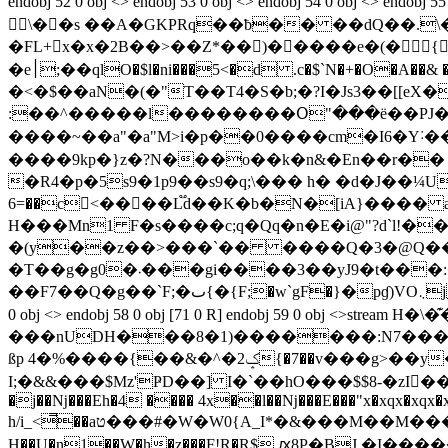
endobj 52 0 obj <> endobj 53 0 obj <> endobj 54 0
𵫴\��s ��A�GKPRq��ƀ�� ��dQ��.\
�FL+ x�x�2B��>��Z*��)�����e�(�{ 
�e׀;��qlO�$l�ni���5<�d .c�$`N�+�O�A��& �F�ұ����f�G�R�Q$�o��8%ޏ%�� %��۽��hۿ0ʏ)�;���ư
�<�$��aN�(�"T��T4�S�b;�?I�Js3��[[e
:��^�����l��������Օ"���ë��PJ�����"Y��x�ML����U�F�pC*3��_�T�>B��$
����~��a"�a"M>i�p��0����cm�I6�Y˸���l�i0ץ� �MLDi� .��!f��Jj�Q�{�4e7�Cir����!�\��D~YZ:9�,�p{�^�te
����9kp�}z�?N���o��k�n&�En��r��
�R4�p�5s9�1p9��s9�q;\��� h� �d�J��¼Uc�ǵ@K|5�
6=��c<����L֟d��K�b�N�[iA}���� a�Iyr
H���Mn1 F�s����c;q�Qq�n�E�i@"?d`l!��
�(y��z��>���`�� ����Q�3�@Q���
�T��g�g0�܁���gi����3��yJ9�t���:��6F���������14j�,��x�ux�ެ���=KoF�`����sը�3u���*͌�Q�v?
��F7��Q�g��`F;�ٮ{�{F;�w`gF�}�pɠ)VO܆j Ζ������m}���c>Y��a�{z�瞧�����i��~���b�{- �����ٙq���<�'� 0#B% endstream endobj 57
0 obj <> endobj 58 0 obj [71 0 R] endobj 59 0 obj <>stream 
���nUDH���8�1)�������:N7���T�sz��~���I��Ǿ>�I�ڮõ��uP�pn�Dմ��L�TC�·
ßp ݤ2�^�&��}����%�4{�7��v���g>��y�21k`� ס��Xu琬���V���Z'�k���[�O��j�����,3�:&G2�ɑJ҂�!-
I;�&&���$Mz'ҎD��] I�`��hO���$$8-�zI򤂔���2�ޒ�� �N��b`X ,��E`1�,���"�X�O��,+���]��Ů`�B-P[� v-vv-�j 
�j��ǋ���Eh�4 ���� 4x��l��ǋ���E���"x�xqx�xqx�xq
h/i_<̿��aט���#�W�W0{A_I*�&���M��M�����."�~<�hW�5����1�5�����8΋(.��������~�Aͧ��O�5� endstream endobj 60 0 obj <>stream
H��U�n1��W�h�z���F!R�R$ ԕ8P�BJ �I������&!K���מ7���xW3��f� ѳYqU�-~0�eM�5FE��h�