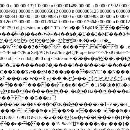
000 n 0000001371 00000 n 0000001488 00000 n 0000001992 00000
00004901 00000 n 0000005012 00000 n 0000005125 00000 n 000000
00008341 00000 n 0000008935 00000 n 0000009993 00000 n 000001
0126072 00000 n 0000126141 00000 n 0000126640 00000 n 0000129
EOF 75 0 obj <>stream x�b```f``qe`e`p�� ĀB@16���X�T
I�����j��e�{�4��h�֖.�U��3�MF���
��&m1�� <000E3�n�shT�_
e<>/Font<>/ProcSet[/PDF/Text/ImageC]/Properties<>>>/ExtGState<>>
obj <> endobj 49 0 obj <>stream H�\��n�@��y��l/ gδ 1�j/v����
?�±Ϫ�����e�7�j����?��� '��o�4��: ��
e��VY��U�*j�� �>:�C���)���E/
-
u��8V�9f�"�֮xK�u�����x�߫1+V�y�H_)?3
����i�0 m��&� m��&� m��&� m��&�
�ɽ+��ܻb���E�({P���Aу�E�=
��o����� �%=%<%甘S����y�p,���}���