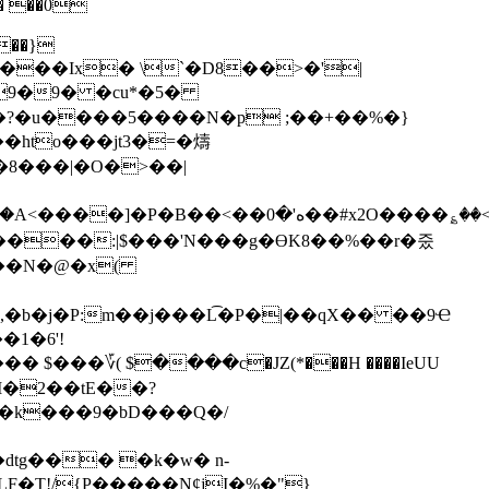
p��}
���Ix� \`�D8��>�'|
�9�9� �cu*�5�
��?�u����5����N�p ;��+��%�}
hto���jt3�=�燽
�8���|�O�>��|
քm�`l�p8�!&�6���ک���ꢺ�n�����6E�q���@�]���0=p���E؁��>�
�|��N�@�x(
��؆( $����c�JZ(*���H ����IeUU
M�2��tE��?
��k���9�bD���Q�/
tg��� �k�w� n-
F�T!/{P�����N¢jI�%�"}