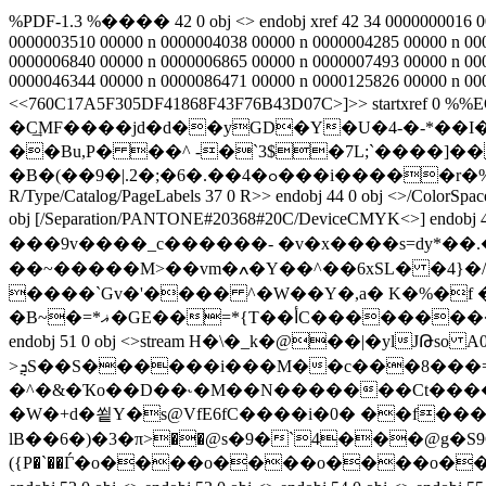
%PDF-1.3 %���� 42 0 obj <> endobj xref 42 34 0000000016 00
0000003510 00000 n 0000004038 00000 n 0000004285 00000 n 00
0000006840 00000 n 0000006865 00000 n 0000007493 00000 n 00
0000046344 00000 n 0000086471 00000 n 0000125826 00000 n 000
<<760C17A5F305DF41868F43F76B43D07C>]>> startxref 0 %%
�C͢MF����jd�d��yGD�Y�U�4-�-*��
��Bu,P� ��^ -�`3$�7L;`����]�
�B�(��9�|.2�;�6�.��4�ߋ���i�����r�%�Wt`���3��fb �d��1#�0`�`. endstream endobj 43 0 obj <>/Metadata 40 0 R/Pages 39 0
R/Type/Catalog/PageLabels 37 0 R>> endobj 44 0 obj <>/ColorSpac
obj [/Separation/PANTONE#20368#20C/DeviceCMYK<>] endobj 48 0 
���9v����_c������- �v�x����s=dy*��.�
��~�����M>��vm�ߍ�Y��^��6xSL� �4}�/C��X��Ϫy:��zM�2��q����棎YU`�|�N���5���6�J�)��\���\�Kr
����`Gv�'���� ^�W��Y�,a� K�%�f �Ē-���\a� W�%Ȓ yޒ�`�.�ݲw��-,,,,,,s-r�� 
�B~�=*ޣ�GE��=*{T��أC�����������������nn�n�!�O�1}5�k֛k�i̧Ok�oLv���7�IU�e�[�} endstream endobj 50 0 obj <>
endobj 51 0 obj <>stream H�\�_k�@��|�ylJԹso A0ڂ��u��d������;'�ta�H2������nߵ���}}��;�]3�k����v�r嚶�>͟���<
>ܯS��S������i���M��c���8���=��]~� �G��nr
�^�&�Ҡo��D��˞�M��N�������Ct������o�
�W�+d�쑅Y�s@VfE6fC����i�0� ��f�
lB��6�)�3�π>��@s�9�`4���@g�S9G1G9G1G9G1G9G1G�w�ޕ33�3u
({P�`��Ѓ�o����o����o����o��