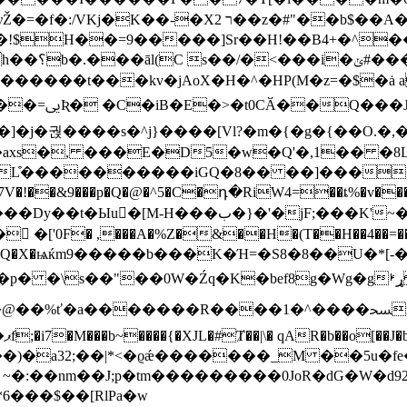
�!$H��=9�����]Sr��H!��B4+�^�
�����:\w/
�axs�, ���E�D5�w�Q'�,1�� �8L�
�������iGQ�8�� ��]����4����4"�8��j�ײ
�7V�!��&9���p�Q�@�^5�C�դ�RiW4=��ȶ%�v�
;���K'~��� ;wwn�6��lt ��������4��F��?
F� ,���A�%Z�&��H�(T��H��4��=�����
 _#^VQ�X�ѩќm9�����b���K�Ή=�S8�8��U�*[-�
s��"��0W�Źq�K�bef8g�Wg�gړࢁD؄L�"
��R����1�^����ﴵnجM\�m�O� ��k[[�յ:�͍k^i^��L�?
�-
:��nm��J;p�tm���������0JoR�dG�W�d92
6���$��[RlPa�w