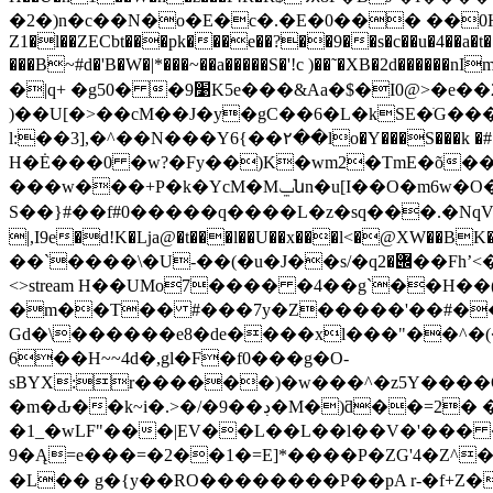
�2�)n�c��N�o�E�c�.�E�0��� ��0H
Z1�l��ZECbt���pk���e��?��9��s�c��u�4��a�t�
���B~#d�'B�W�|*���~��a�����S�'!c )��˜�XB�2d������nIm�&��d��$
�|q+ �g50� �׹9K5e���&Aa�$�I0@>�e��2?�ٰ�z���j
)��U[�>��cM��J�y�gC��6�L�kSE�ֺG���>
l:��3],�^��N���Y6{��۲��lo�Y���S���k �#.�X��
H�Ė���0 �w?�Fy��)K�wm2�TmE�õ���
���w���+P�k�YcM�Mݐնn�u[I��O�m6w�O��o���~��@�n�����'��P �K}ȫ7~��m(���hE�k�5w���JO��s��B ڂܜ�uà�>��P�J�+迲�>t
S��}#��f#0�����q����L�z�sq���.�NqV�~p,QM�����-^ڝ_c����ۆ�����
|,I9e�d!K�ǈa@�t���l��U��x���l<�@XW��B
��`����\�U-��(�u�J��s/�q݌�2��Fhʼ<��X�׸:a6�n!6�t�2id���cD Ԡ'�w��4 w�&�y5<ԋ �%�� Z�i� endstream endobj 62 0 obj
<>stream H��UMo7���� �4��g`��H��
�m��T�� #���7y�Z�����'��#���hc
Gd�\������e8�de����xl���"��^�(�Uk�-�ȯb1QVn1S9[
6��H~~4d�,gl�F�f0���g�O-
sBYX:r������)�w���^�z5Y����O�
�m�Ԃ��k~i�.>�/�9��ڊ�M�)ƌ��=2� �1]4t�h�=E|�7׈�wC ��n*F��z��*��Eǧ��3v�[2��?
�1_�wLF"���|EV��L��L��l��V�'���
9�Ą=e���=�2��1�=E]*����P�ZG'4�Z^����
�L�� g�{y��RO��������P��pA r-�f+Z�