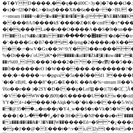
�T�YD����,��q��ä00C>3y�]�7���i
�x]�=f2f�P�L>�Ioq$���X&�6a���=�>I$U �؝0�CmN�2�|8m�_�3���%�y=���o���>�`!�ħVм(N�3ʋ�3��69���[� endstream endobj 63 0 obj
<>stream H���=o�0�w���!�#�Ǐ��-@�NE��M��K
����8A/I����k$`���l�Z�K�\cmF�x*��
�[�q���\La��s��O����A��S�9t�xn����
F��1x{%��s1�[�h��հ����P�֋��F�d�
�':����Gc�B7��9z.�ήeng�2����a�Ӿ
��:=�wV�Gx��;W^9;Y�3��m���� '� end
%�Di���z`oU)Ж*�P����x�aiI�P�Żk�ǯ�}�uw4��"z�;
��т%69_1K���3���2�t*�:�e鹦!��5
��Ӫ������rO I�W������-��r�����?
��;�+����>s<�pgva�5a��Ĭ��d1 3���
'�i�`eB|#L ���8"�pG�E��K ��&� %
>stream H�
ꄗ6o��e�� )�2SY�D�I��g�Lof띝��|{7[6�O۝Ã�C�u��݅�?!�7���J��)�uK��Y� "4�i�U���M
\�V��WW��)$09)�K�����U�Kw�j�o|
YY�4+4����J�Alqk�%�ʺ�k�/e�ł���5-W|s�I�e�?��u7���ړ
��@3ݑ��5�m��ƴ�Y4_w��$�x�Vk�5�W��~�������gB�L�"0���E��#��a�@�1ȟ�h�M��Ǟ�b�L-y
���{�ږߙ��̸�ދ3�F�3H�(z�NP���a�ғ`�����ȷ�\��"���i� -n)�9�ܾ -hj��-��yp��_���+��lp2�� y�x&��a�8�ɍe�8��K)���J;
�z���r��6��&�^3�N��]W��҃����Eń=�$ *�¿�
�p�)'��@�E���t�^:v�s,t]2y{��#αa��ߠ��Iw�ċ�zQ� GhFC.��V���0`h��7�t����]:�5��_r�s=�z���]��X�r[�l