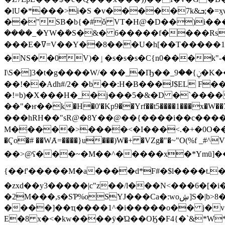
�lU�*���>i�S �v�����7k&ܒ;�=ӽνŽ�=�f�:/VKj�K��-�Xר 2��z�#"��b$��A��tBs
��"SB�b{�#ǒ VT�H@�D��)i��
����_�YW�ܺ�S�&� 6�����f����Rsh��؟b�.���āl(C s��/�<���i�ݵ#��������筈��q��S�
���E�ߜ=V��Y��8���U�h[��T�����1������t���kv�jAoX�H�^�HP(M�z=�$�ȧ a��n�"��VM�@���s� �@W�?
�NS��0V)�ٳ�s�s�s�C{n0���k"-��=ﱙƦ� �C�iB�E�>�t0CӐ��Q���J�ǔY��U,��0c������
I\S�]3�t�g����W/� ��_�Ҧ��_ݧ}��9�K��]�j�궍����s�^j}����[Vl?�m�{�g�{��O.�,�j$D�2�'؅��@xY�)FEd��T6�+V�/���
��!��Adh#/2� �b��:H�B���J$EL F�
�!=b)�X���H�_�j���5�&�D �`����L͒���
��"�ҥ��k�H�0'�Kp9��Yrf��t5����1���x�W�
���hRH��"sR@�8Y��@��{����i��c������Dy��t�Ыu󖭮�[M-H���ب�}�'�jF
M�����>����<�I���<.�+�0O��󃸋 �['0
�Ҁo�# ��WȺ=����}u���)W�+ �VZg�"�~"O(%f
��>@ʕ���~�M��^�����x�*Ymū]��p� �\
{��f'�����M�a����d*F#�$l����t.�@��%ť�a�����
�zxd��y3�����|c"z��/l���N<���6�[�i�ޕf;�i7�M���b~����{�XJL�#Ⱦ��|\� qAR�b��o[��J�b��Q�ӮI
�2M���,s�SƤ%oSYJ���Ca�:woڜ]S�|b>8��)�a32;��|*<�ϱǽ�������_M ��5u�fe�Q��$�$�k�
����]��ҵ����1^�i�����o�� j�v ~�
E�8 x�<�kw����ÿ�Ώ��OӃ�F4{�`&*W*