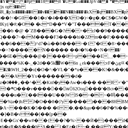
jx op��b
�R_�p3n����s��0��v�����N��|h���\�kX�q��BX�
��!<�G0��1�o'�4���XO�)<�g�,�C$�GW�
�dKy(/�#;�O� �c*D��*V�"T����T�
 i��b �@ �`ZB���G�?r�=�zJ��9���
���7~�rM����F3����hi�2Zm��F;�����
}��6���ٝ)^d7�ὼ��8���>�1ˇ�0�8>��
>?�����N����� ��/�%��+N�װ��/
����:|$���'N���g�ƟK8��%��r�줐
��ӽ̛�2�tWH_2��o[�O�^:�VL�"�*u���K!�&�
���A�Yx������r�d�
� ��9Ҽ
��1�6'!
��u�{��I��U��|W lS�>�~�吗����� $�
�%|a�)bJ J�O��8�|?y���� )���8HB
��A~���K�5��� �0�,��&ąυ��6�P�%�
��Gx'��w#��{��?�%>��Ѝ�)��� d�d
�6�gR�&���hA�� {�Ez�{~� ��@Y/���L