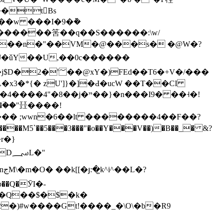
��w ���I�9�݉�
x3�*{� zU']}�]�Ԁ�ucW ��T��CI
��}�n���I9� ��˧�!
��ؔ��"㠭����!
M5`��5���3���"�o��Y���V��)�B��_� &?
r�}
�)#w����Gt!����_�\O\�b�R9