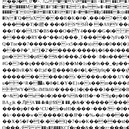
��J�_ٺ?`.<�'0��Vx���B <�D ��D�7�Y���#p��18��8 '�U�Ga�l��3pV4� �`*�/�� ��0
������M��E�#`$��F�2 c�ww�>��� 2
�����`01�0�H�X�91�F[\�+��ĕ��p5�����c(n�
�Ѹ�`Q�aX ���R�K�#�`,��4�7�:�3
�����T|�i膯� ��t�$\S*SĤ� �A9)V�
��rT�\�U$7�BS���O�iͤY4���\�G�i�
����)�RY��*��nQ���_T�����?yFu�ӮQ
Q�Tne��7�������«x5�ᵼ��s(o�n�0��[�
���P�"_b [�2'�����:����ķ�6��d����
#G�3��q���0q��)S}��M�1s��9s��_�p������%K�-_�2d��5k׭W�6n ۼek���;vF�ڽgﾨ
���BvR�N �I!;)d'�줐���B֤�#�Ļ�Jp9q�`�
����������d�s`����u�|��.UV
u��^R�๬a.̃�8�L�Y�E}s�x��m����ǳ�ۄ���0��^�.�Knf�y�Aw�s��� ��8 +'�",�b�j�P:m��j���L͡�P�|��qX�
WY�$c-lM!lk60/�'���{3�(����3��d�B!�܍Ѻ���v������wّ62Ooq���'�Bcͱ� :
�+&)��u�ȯ�)���%&�H$�=�7!g�p�8��
BAݮ)k �.ۨԮtA'��-�e�@$$� ��ݛ�&�ʽ�������
�
����p�F��^CU�r�uHI�;���>���?=�0
�k<����w�����E��JP�+�%ޅ�aI=�����]�B�v��[��[p��
��X�5�F�[�:��Q�7�u�K�����td�E
O���ك؇r��x�B���KCҐ�e�
�&� �)�z=���o