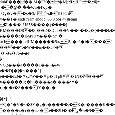
�MuhF��� ��|M�FӰ��M�LP=��
eam endobj 66 0 obj <>stream
@�����c�]$nPR���(n@�`
o b���lodUM�����5ԉ�u�>?�i����/
�4�W@�����9ȩ�����s�.����
q� �r�S���fY��i �
A�
����z�?��ue:�o��2D� �շ�n�$��