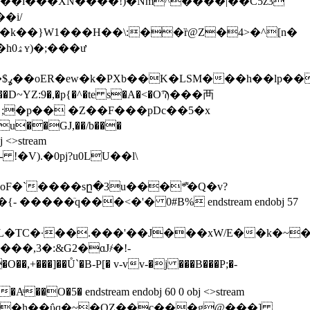
@`�$E�衰���i���XN����!)�Nm^����|�̓�C5z3
�i/
Ϧ$퍋�k��}W1���H��\:��ȑ@Z�4>�^[n�
p?
;�p�� �Z��F���pDc��5�x
>stream
�V).�0pj?u0LU��l\