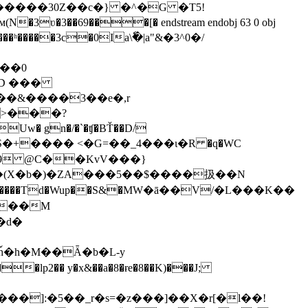
����30Z��c�} �^�G �T5!
��ʰ�����3c�0Ia\ٗ�|a"&�3^0�/
Ѧ��0
�D ���
��&����3��e�,r
��>���?
Uw� gn�/�`�ʧ�BŤ��D/
S�+���� <�G=��_4���ι�R �q�WC
9 @C��KvV���}
 �(X�b�)�ZA���5��$����扱��N
�b�;;����Td�Wup��S&�МW�ā��V/�L���K��
�d�