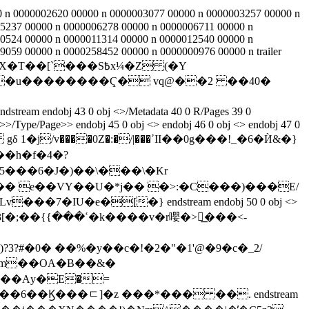
 n 0000002620 00000 n 0000003077 00000 n 0000003257 00000 n
5237 00000 n 0000006278 00000 n 0000006711 00000 n
0524 00000 n 0000011314 00000 n 0000012540 00000 n
059 00000 n 0000258452 00000 n 0000000976 00000 n trailer
��[`���S߿x¼�Z (�Y
3^�u��������Ҁ� vq@��2 ��40�
>/Type/Page>> endobj 45 0 obj <> endobj 46 0 obj <> endobj 47 0
0Z�:�/|���ߴII��0g���!_�6�Ѝ&�}
��h�f�4�?
?#�0� ��%�y��c�!�2�"�1'@�9�c�_2/
 m��OA�B��&�
6��Ϗ���ㄷ]�z ���*��� ��. endstream