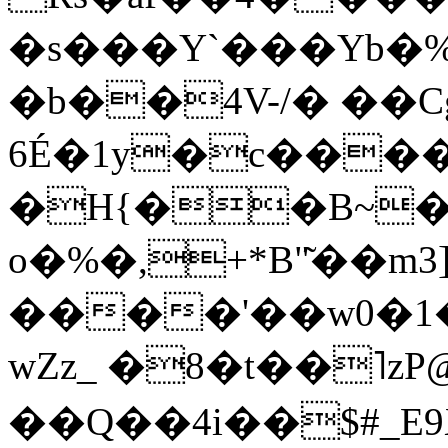
�s���Y`���Yb�
�b��4V-/� ��Cg
6É�1y�c����
�H{��B~�
o�%�,+*B"͂��m٭��[3W�a��������f��jl��l�z��,�3���
����'��w0�
wZz_ �8�t��˥zP
��Q��4i��$#_