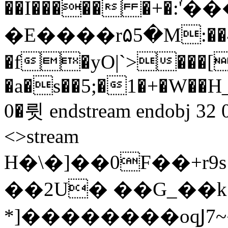
��I����� �+�:'֙
�E���
�r۵5�M:��
�f�yO|`>���[
�a�s��5;�1�+�W��H
0�륏 endstream endobj 32 0 
<>stream
H�\�]��0F��+r
��2U� ��G_��k
*]��������oqͿ7~�Ǡ�