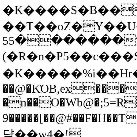
�K����S�B��
��T��oZ�Y��U�
�������55דT
(�R�n�P5��c���S
�K�����%i��Hr
��@�KΌB,ex���
�n��O�Wb@�;5=R
9�����[��@#��F�H�
댴��w4�!