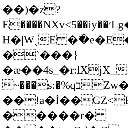
��)�z?
E�
H�|WˎE �߯�e�E
�`�
��}
�ӕ��4s_�r:lXjX_�6���x�4ڎK�.��T
~���s:�%qבZw��4��TƎ�$�^��xI�F𕒈��`��g��(�%���8�dJ�G8�>v<�<.3�I=J�e�;\KDY8��xɁ�P��"���P�����#z�$c�K3�ź�d$��4$j�7�+��PҠȿ$��H�D�ȝ� T��vdB^�������"��!
��!a�İ��GZ<E
�����r�