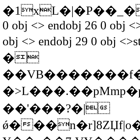
�1xL�|�P��_����
0 obj <> endobj 26 0 obj <
obj <> endobj 29 0 ob
�
��VB�������f�
�>L���.��pMmp�p�c�,\׷��i���f�r���]�p���յ�
��'���?�|
ǿ���n�r]8ZЏf|o