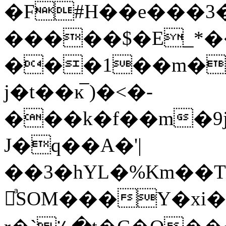
�F#H��e���
�����$�E_*��
���1��m�+�
j�t��ĸ̅ )�<�-
���k�f��m�9j���
J�q��A�'|
��3�hYL�%Km��T
屈ͣSOM���Y�x