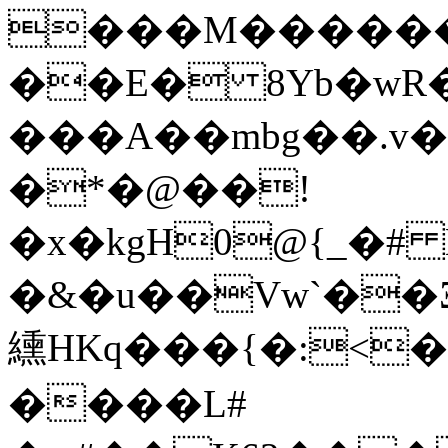
���M������
��E� 8Yb�wR�]d�jú
���A��mbg��.v�����ql���a�����Y�0
�*�@��!
�x�kgH0@{_�# LmH�
�&�u��Vw`��Ξmt
纁HKq���{�:<�
����L#