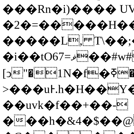
���Rn�i)���� U
�2�=�����H��
�����L, T\��;��
�i��tO67=ޥ��#w#�k٢�M�爥
[ͻ"�1N�f�ߧ�����I��
>���uͰ.h�H��Y
��uvk�f��+��-
���h�&4�$��@