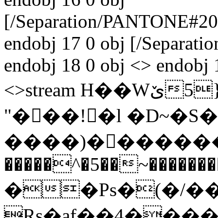
[/Separation/PANTONE#
endobj 17 0 obj [/Separa
endobj 18 0 obj <> endobj 
<>stream H��Wێ5}����U�T�� �@
"���!�l �D~�S�
����)��������5�/S
�����^�5��~�������
��Ps�(�/�
Rs�af��4����