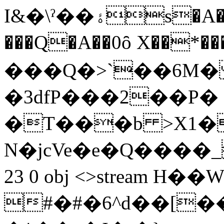
I&�\ˀ��ۀs�A���6��@#%>j0O�2-
���Q�A��0ȏ X��*
���Q�>`��6M� 
�3dfP���2��P�
�T���b >X1�
N�jcVe�e�Q����_
23 0 obj <>stream
#�#�6^d��[���r�ԫz��B�O��[��.)�