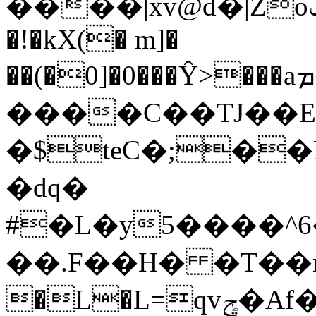
����|xv@d�|Zoݔ����H�����:�mաB
�!�kX(� m]�
��(�0]�0���Ŷ>���aܡ�i��l�n��m�A��L�m�5L��Mg���`~#J�w�ɢ��gq���
����C��TJ��E�
�$teC�;�
�dq�
#�L�y5����^6
��.F��H� �T��m���j�4
�L�L=qvݯ�Af���!s]��+�=�{ a�r��ǨI�}x�F�������)0�(:�AkC�����*'fsP!.b��s�$Td��G��U