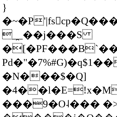
}
�~�P'|fscp�Q
_̭_��j���S
�[�PF���B`�
Pd�"�7%#G)�q$1
�N���$�Q]
�4��l�E=!x�M
���9�O˨��� �