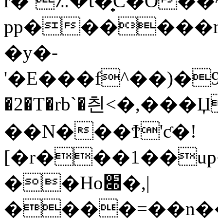
r�`؉�t�̟C�O�
pp������n��
�y�-
'�E���f^��)�908ڡ��[
�2�T�rb`�칀<�,��
��N���Ϯ'ƈ�!
[�r���1��up
��Hо׍�,|
����=��n���