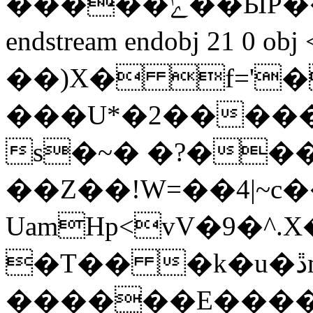
�����ݺ��ӸP���݆��]�����&5"��.�j8a4�>u>���A��_A�;l{n)�6����
endstream endobj 21 0 
��)X� f='�
���U*�2�����
s�~� �?��
��Z��!W=��4|~c
UamHp<vV�9�^.
�T�� �k�u�ڐm#�Q�v@�r������3�e%m��<�Eo�T�2�#���Y8�`,�Y����-
������E����