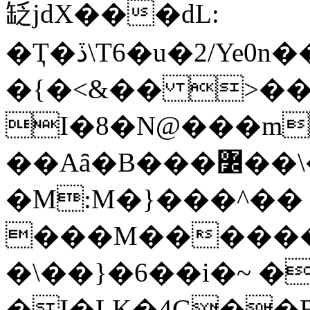
䍇jdX���dL:
�Ҭ�ڏ\T6�u�2/Ye0n��d6��}t�nꆑ��|
�{�<&�� >��
I�8�N@���m
��Aȃ�B���߼��\�� ���sW1$[fq]�!
�M:M�}���^��
���M���������ҵ���﯏�D��G��
�\��}�6��i�~ 
�I�LK�4G��