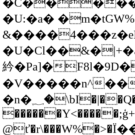
�C�����b
�U:�a� �m�tGW%
&����4���z�eF
�U�Cl��&�|+�
紟�Pa]�F8l�9
�V�����n^��أ����w�o���v�k����45�;�(���~mT�������p���� p�0�[g�
�n�؁�\bI�|��Q���m�?r�3u
������Y<�����;ģ+
@ť�r\���W%�>�Ї