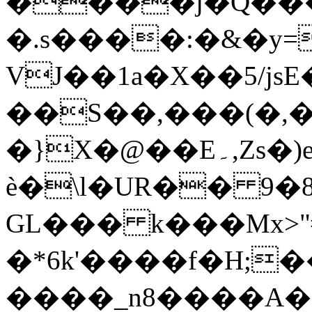
����j�Q��
�.s����:�&�y=
VJ��1a�X��5/jsE
��S��,���(�,�$
�}X�@��E۔,Zs�)e;�I��W��@=�t�qޞPG��"+D����rp���
ѐ�\l�UR�� 9�
GL��� k���Mx>"
�*6k'����f�H;��ڼ�J�Mh����a�#�b��V�`J�e�8��� *���U�~����
����_n8����A�