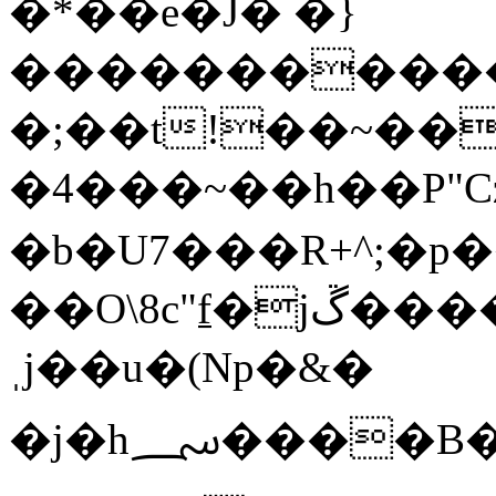
�*��e�J� �}
�����������
�;��t!��~��
�4���~��h��P"Cz
�b�U7���R+^;�p
��O\8c"f̠�jڱ��������J�����X2f�aw���+��
ˌj��u�(Np�&�
�j�h؄����B�L^�Kw�O�A���J"�8Z�dd�m.�Y.A?;�f