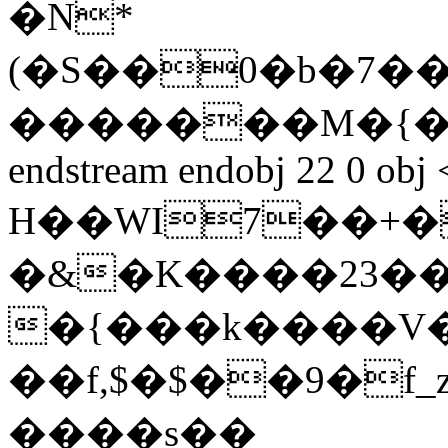
�N*
(�S��0�b�7��
�������M�{�
endstream endobj 22 0 obj
H��WI7��+
�&�K����23��8
�{���k����V
��f,$�$��9�
����s��