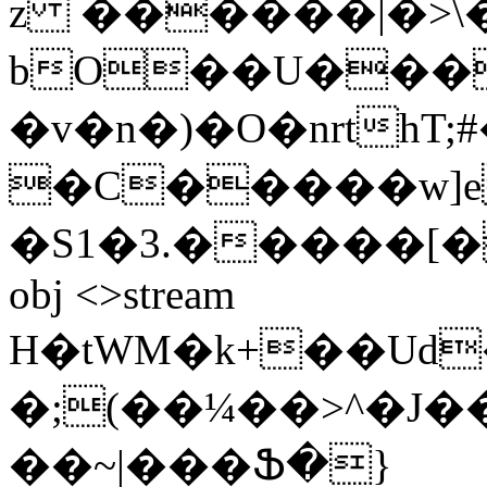
z ������|�>\
bO��U���
�v�n�)�O�nrthT
�C�����w]e
�S1�3.�����[�9��
obj <>stream
H�tWM�k+��Ud
�;(��¼��>^�J
��~|���Ֆ�}