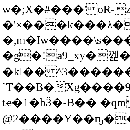
w�;X�#���' oR-z
�'×���k���λ
�,m�Iw����\s��
�g�!a9_xy�껥�
�kl�� ^3������U�ޥ^�ȵ���L_�����!f��Htr�p&6"*:>�n
`T��B�Xg����9k�A
tҽ�1�bӞ�-B�� �qmSrܓ
@2����Y��ҧ�