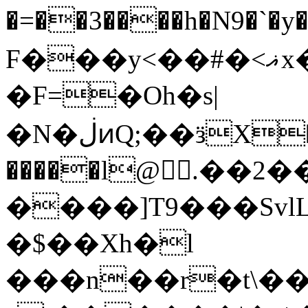
�=��3����h�N9�`�
F���y<��#�<ޣx�X��s��
�F=�Oһ�s|
�N�ڶͷQ;��ӟX�ÐZ���η�<��������~bc��
�����l@.��2��@�
����]T9���SvlL
�$��Xh�l
���n��r�t\��