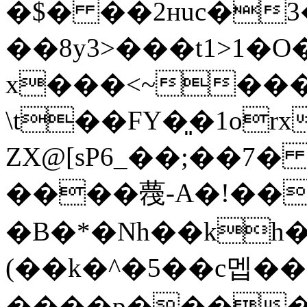
�$� ��2ʜuc�
��8y3>���t1>1�
x���<~��
\t��FY�͈�1or
ZX@[sP6_��;��7
����薎-A�!��
�B�*�Nh��kh
(��k�^�5��c멥��
����p�����$��Dσ31