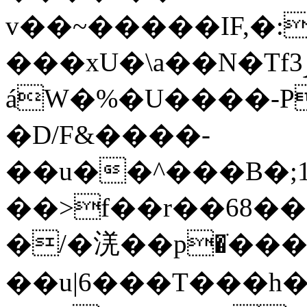
v��~�����IF,�:
���xU�\a��N�Tfݫ3#g��<.8.�����~N^5^p����������մ�Uu��ab����T�������U-
áW�%�U����-
�D/F&����-
��u��^���B�;1�(�m5
��>f��r��68���[
�/�㳾��p�ׂ���
��u|6���T���h�