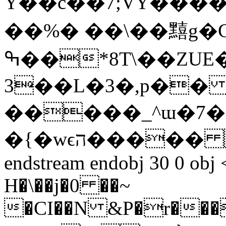
Y��c��7;VY����>
��%� ��\��䵱g
ߒ��*8T\��ZUE��B0�+� B��0G�#����d
3��L�3�,p�
�����_^ɯ�7�m
�{�wϵה����� �������l��K�z��(
endstream endobj 30 0 obj 
H�\��j�0 ��~
�CI��N &P�r���