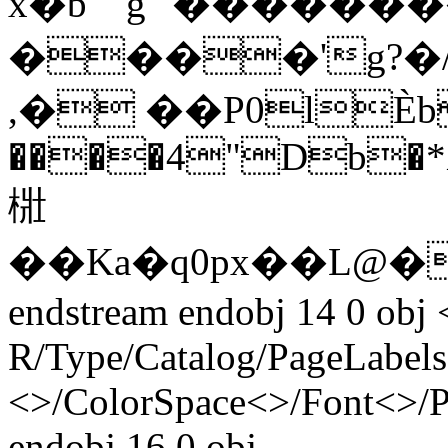
x�b```g``����
����'g?�/ܮʢ�nQ����8�B
,� ��P0lЀb
����4"Db�*X
梉
��Ka�q0px��L@
endstream endobj 14 0 obj 
R/Type/Catalog/PageLabels
<>/ColorSpace<>/Font<>/
endobj 16 0 obj