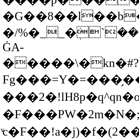
�G��8��l��b
�/%�__�ܲ`�
ĠA-
�����\�kn�#
Fg���=Y�=���̗��
���2�!lH8p�q^qn�
�F���PW�2m�N�
ͮc�F��!a�j)�f�(2��������سaa:��