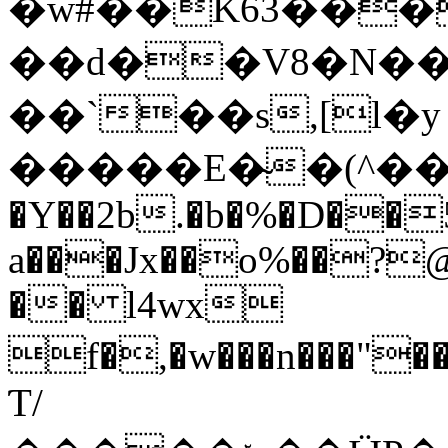
�w#��K63���l�e����
��d��V8�N��
��`��s,[l�y
�����E�̴�(^��4�1W 
�Y��2b.�b�%�D��5
a���Jx��o%��?@
�� l4wx
f�,�w���n���"
Ƭ/